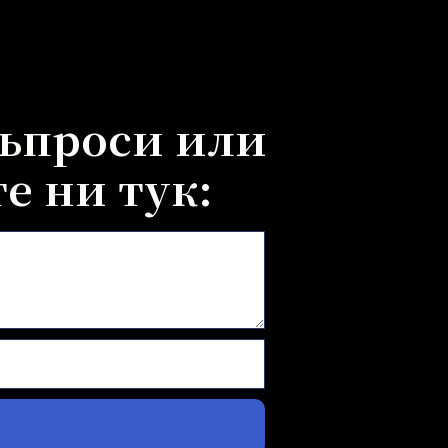
въпроси или
е ни тук: