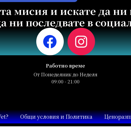
та мисия и искате да ни 
а ни последвате в соци
Работно време
От Понеделник до Неделя
09:00 - 21:00
et?
Общи условия и Политика
Ценоразп