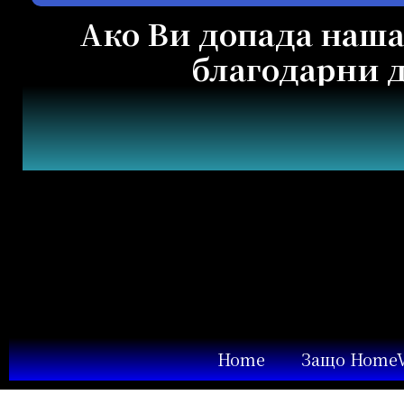
Ако Ви допада наша
благодарни д
Home
Защо HomeV