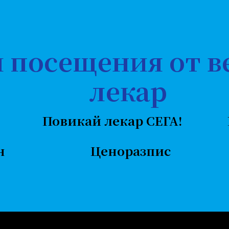
 посещения от в
лекар
Повикай лекар СЕГА!
н
Ценоразпис