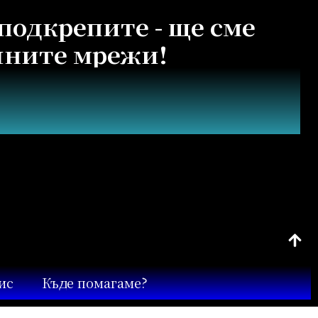
подкрепите - ще сме
алните мрежи!
ис
Къде помагаме?