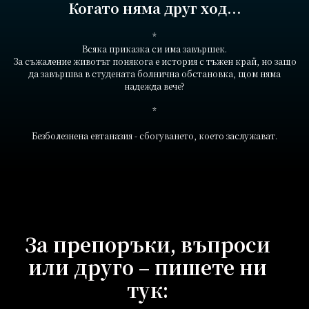
Когато няма друг ход...
*
Всяка приказка си има завършек.
За съжаление животът понякога е история с тъжен край, но защо
да завършва в студената болнична обстановка, щом няма
надежда вече?
*
Безболезнена евтаназия - сбогуването, което заслужават.
За препоръки, въпроси
или друго – пишете ни
тук: