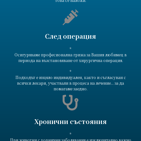
това се наложи.
След операция
*
Осигуряваме професионална грижа за Вашия любимец в
периода на възстановяване от хирургична операция.
*
Подходът е изцяло индивидуален, както и съгласуван с
всички лекари, участвали в процеса на лечение... за да
помагаме заедно.
Хронични състояния
*
При животни с хорнични заболявания е изключително важно